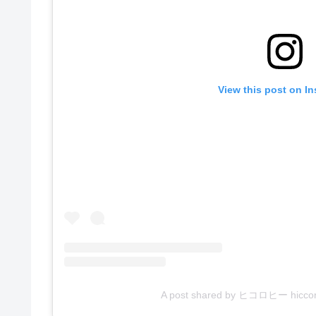
View this post on I
A post shared by ヒコロヒー hiccor